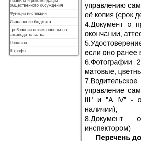
Правила и рекомендации
управлению сам
общественного обсуждения
её копия (срок д
Функции инспекции
Исполнение бюджета
4.Документ о п
Требования антимонопольного
окончании, аттест
законодательства
5.Удостоверени
Пошлина
Штрафы
если оно ранее 
6.Фотографии 2
матовые, цветн
7.Водительское
управление сам
III" и "А IV" -
наличии);
8.Документ 
инспектором)
Перечень д