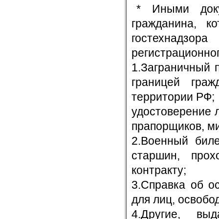
* Иными доку
гражданина, к
гостехнадзо
регистрационног
1.Заграничный 
границей граж
территории РФ;
удостоверение 
прапорщиков, м
2.Военный биле
старшин, про
контракту;
3.Справка об о
для лиц, освобо
4.Другие, вы