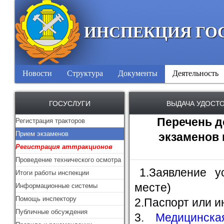
ИНСПЕКЦИЯ ГО
Новости
Структура
Документы
Деятельность
ГОСУСЛУГИ
ВЫДАЧА УДОСТ
Перечень д
Регистрация тракторов
Прием экзаменов
экзаменов
Регистрация аттракционов
Проведение технического осмотра
1.Заявление у
Итоги работы инспекции
месте)
Информационные системы
Помощь инспектору
2.Паспорт или и
Публичные обсуждения
3.
Медицинска