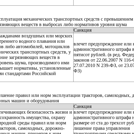
сплуатация механических транспортных средств с превышением
язняющих веществ в выбросах либо нормативов уровня шума
Санкция
ражданами воздушных или морских
утреннего водного плавания или
влечет предупреждение или
ов либо автомобилей, мотоциклов
административного штрафа в
нических транспортных средств, у
пятисот рублей. (в ред. Фед
ние загрязняющих веществ в
законов от 22.06.2007 N 116-
ровень шума, производимого ими
27.07.2010 N 239-ФЗ, от 23.0
вышает нормативы, установленные
ФЗ)
ми стандартами Российской
шение правил или норм эксплуатации тракторов, самоходных, 
 иных машин и оборудования
Санкция
печивающих безопасность жизни и
влечет предупреждение или
 сохранность имущества, охрану
административного штрафа н
родной среды правил или норм
размере от ста до трехсот ру
акторов, самоходных, дорожно-
лишение права управления
иных машин, прицепов к ним,
транспортными средствами н