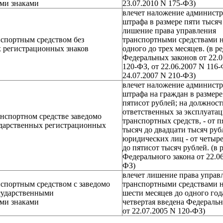
ми знаками
23.07.2010 N 175-ФЗ)
влечет наложение админист
штрафа в размере пяти тысяч
лишение права управления
спортным средством без
транспортными средствами н
х регистрационных знаков
одного до трех месяцев. (в ре
Федеральных законов от 22.0
120-ФЗ, от 22.06.2007 N 116-
24.07.2007 N 210-ФЗ)
влечет наложение админист
штрафа на граждан в размере
пятисот рублей; на должнос
ответственных за эксплуата
анспортном средстве заведомо
транспортных средств, - от 
дарственных регистрационных
тысяч до двадцати тысяч руб
юридических лиц - от четыр
до пятисот тысяч рублей. (в р
Федерального закона от 22.06
ФЗ)
влечет лишение права управ
спортным средством с заведомо
транспортными средствами н
сударственными
шести месяцев до одного года
ми знаками
четвертая введена Федераль
от 22.07.2005 N 120-ФЗ)