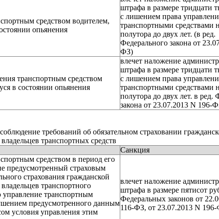
штрафа в размере тридцати т
с лишением права управлени
спортным средством водителем,
транспортными средствами н
остоянии опьянения
полутора до двух лет. (в ред.
Федерального закона от 23.0
ФЗ)
влечет наложение админист
штрафа в размере тридцати т
ления транспортным средством
с лишением права управлени
уся в состоянии опьянения
транспортными средствами н
полутора до двух лет. в ред.
закона от 23.07.2013 N 196-Ф
соблюдение требований об обязательном страховании гражданс
 владельцев транспортных средств
Санкция
спортным средством в период его
не предусмотренный страховым
льного страхования гражданской
влечет наложение админист
 владельцев транспортного
штрафа в размере пятисот руб
но управление транспортным
Федеральных законов от 22.0
рушением предусмотренного данным
116-ФЗ, от 23.07.2013 N 196-
ом условия управления этим