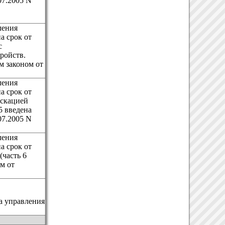
07.2005 N
ления
а срок от
с
ройств.
м законом от
ления
а срок от
искацией
5 введена
07.2005 N
ления
а срок от
(часть 6
м от
а управления