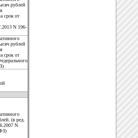
ысяч рублей
я
а срок от
7.2013 N 196-
ративного
ысяч рублей
я
а срок от
 Федерального
З)
кой
ративного
лей. (в ред.
6.2007 N
ФЗ)