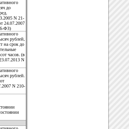
ративного
сяч до
ред.
3.2005 N 21-
от 24.07.2007
96-ФЗ)
ративного
ысяч рублей,
т на срок до
ательные
сот часов. (в
23.07.2013 N
ративного
ысяч рублей.
 от
7.2007 N 210-
стоянии
состоянии
ративного