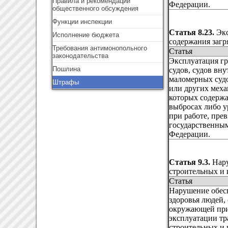
Правила и рекомендации
Федерации.
общественного обсуждения
Функции инспекции
Статья 8.23.
Эк
Исполнение бюджета
содержания загр
Требования антимонопольного
Статья
законодательства
Эксплуатация г
Пошлина
судов, судов вн
маломерных суд
Штрафы
или других меха
которых содержа
выбросах либо у
при работе, пре
государственны
Федерации.
Статья 9.3.
Нару
строительных и
Статья
Нарушение обес
здоровья людей,
окружающей при
эксплуатации тр
строительных и 