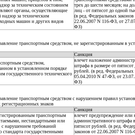
адзор за техническим состоянием
трех до шести месяцев; на 
твляют органы, осуществляющие
лиц - от пятисот до одной ты
 надзор за техническим
(в ред. Федеральных законов
оходных машин и других видов
22.06.2007 N 116-ФЗ, от 27.0
ФЗ)
авление транспортным средством, не зарегистрированным в ус
Санкция
влечет наложение админист
нспортным средством,
штрафа в размере от пятисот
анном в установленном порядке
рублей. (в ред. Федеральных 
м государственного технического
05.04.2010 N 47-ФЗ, от 23.07
ФЗ)
авление транспортным средством с нарушением правил установ
х регистрационных знаков
Санкция
егистрированным транспортным
влечет предупреждение или
итаемыми, нестандартными или
административного штрафа в
 с нарушением требований
пятисот рублей. (в ред. Фед
о стандарта государственными
законов от 22.06.2007 N 116-