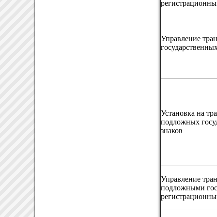
регистрационны
Управление тран
государственны
Установка на тр
подложных госу
знаков
Управление тран
подложными го
регистрационны