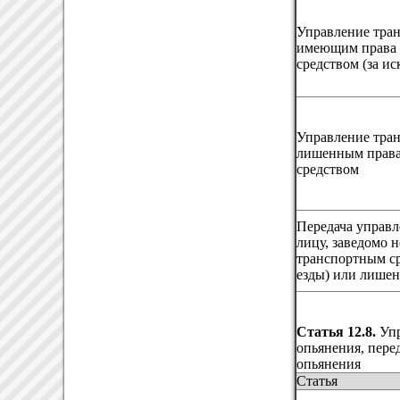
Управление тран
имеющим права 
средством (за и
Управление тран
лишенным права
средством
Передача управ
лицу, заведомо 
транспортным ср
езды) или лишен
Статья 12.8.
Упр
опьянения, пере
опьянения
Статья