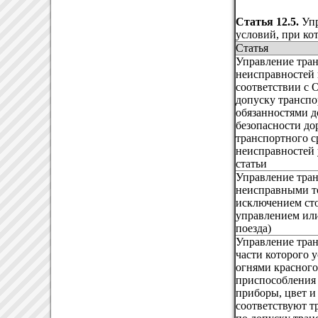
Статья 12.5.
Упр
условий, при ко
Статья
Управление тра
неисправностей 
соответствии с
допуску транспо
обязанностями 
безопасности до
транспортного с
неисправностей 
статьи
Управление тран
неисправными то
исключением сто
управлением или
поезда)
Управление тран
части которого 
огнями красног
приспособления 
приборы, цвет и
соответствуют 