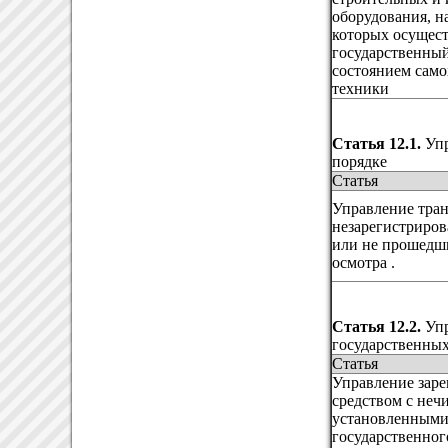
оборудования, н
которых осущес
государственный
состоянием сам
техники
Статья 12.1.
Упр
порядке
Статья
Управление тра
незарегистриров
или не прошедши
осмотра .
Статья 12.2.
Упр
государственны
Статья
Управление зар
средством с неч
установленными
государственног