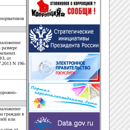
 нормативов
 наложение
 размере
еральных
ФЗ, от
7.2013 N 196-
дорожно-
 наложение
а граждан в
блей или
а срок от