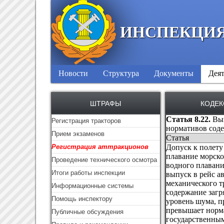
ИНСПЕКЦИЯ
Новости
Структура
Документы
Деят
ШТРАФЫ
КОДЕК
Статья 8.22.
Вып
Регистрация тракторов
нормативов соде
Прием экзаменов
Статья
Регистрация аттракционов
Допуск к полету
плавание морско
Проведение технического осмотра
водного плавани
Итоги работы инспекции
выпуск в рейс а
механического т
Информационные системы
содержание загр
Помощь инспектору
уровень шума, п
превышает норм
Публичные обсуждения
государственны