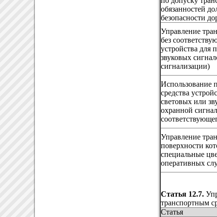
по допуску тран
обязанностей д
безопасности д
Управление тран
без соответству
устройства для 
звуковых сигнал
сигнализации)
Использование 
средства устрой
световых или зв
охранной сигнал
соответствующе
Управление тра
поверхности кот
специальные цв
оперативных сл
Статья 12.7.
Упр
транспортным с
Статья