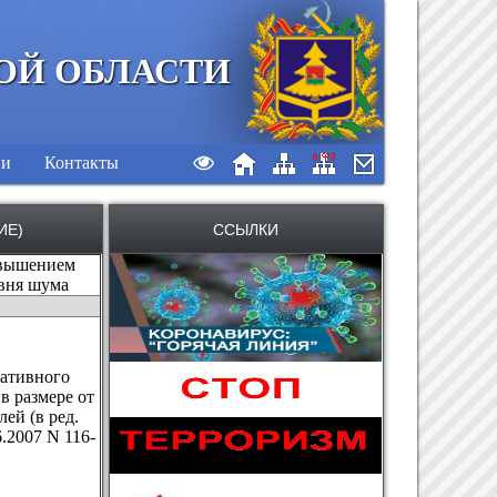
ОЙ ОБЛАСТИ
ии
Контакты
ИЕ)
ССЫЛКИ
евышением
овня шума
ративного
в размере от
ей (в ред.
.2007 N 116-