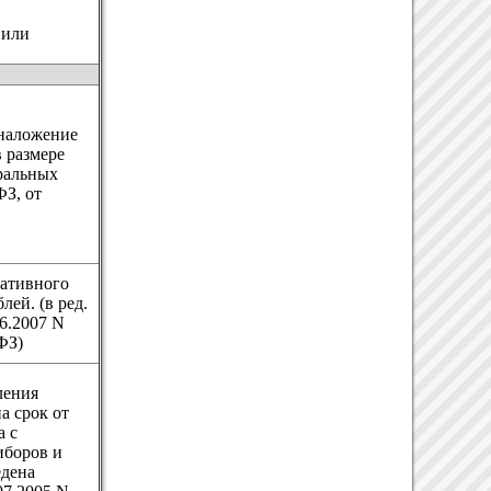
 или
 наложение
 размере
еральных
ФЗ, от
ративного
лей. (в ред.
6.2007 N
ФЗ)
ления
а срок от
а с
иборов и
едена