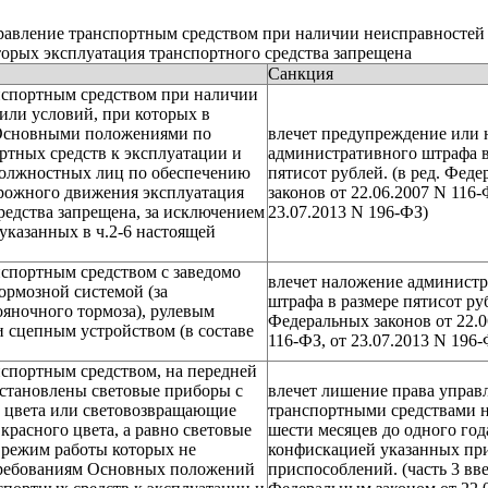
авление транспортным средством при наличии неисправностей
торых эксплуатация транспортного средства запрещена
Санкция
нспортным средством при наличии
или условий, при которых в
 Основными положениями по
влечет предупреждение или
ртных средств к эксплуатации и
административного штрафа в
должностных лиц по обеспечению
пятисот рублей. (в ред. Фед
рожного движения эксплуатация
законов от 22.06.2007 N 116-
редства запрещена, за исключением
23.07.2013 N 196-ФЗ)
указанных в ч.2-6 настоящей
спортным средством с заведомо
влечет наложение админист
рмозной системой (за
штрафа в размере пятисот руб
яночного тормоза), рулевым
Федеральных законов от 22.0
 сцепным устройством (в составе
116-ФЗ, от 23.07.2013 N 196-
спортным средством, на передней
установлены световые приборы с
влечет лишение права управ
о цвета или световозвращающие
транспортными средствами н
красного цвета, а равно световые
шести месяцев до одного год
 режим работы которых не
конфискацией указанных пр
требованиям Основных положений
приспособлений. (часть 3 вв