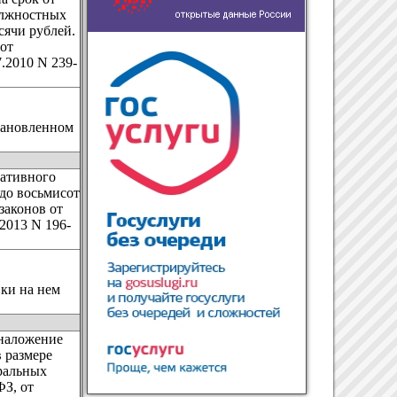
должностных
сячи рублей.
 от
7.2010 N 239-
тановленном
ративного
 до восьмисот
законов от
.2013 N 196-
ки на нем
 наложение
 размере
еральных
ФЗ, от