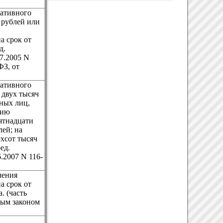
ративного
 рублей или
а срок от
д.
7.2005 N
ФЗ, от
ративного
 двух тысяч
тных лиц,
цию
пятнадцати
лей; на
ехсот тысяч
ед.
.2007 N 116-
ления
а срок от
. (часть
ным законом