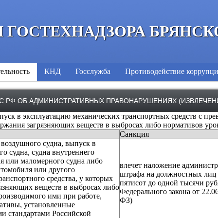
 ГОСТЕХНАДЗОРА БРЯНСК
ельность
КНД
Госслужба
Противодействие коррупц
С РФ ОБ АДМИНИСТРАТИВНЫХ ПРАВОНАРУШЕНИЯХ (ИЗВЛЕЧЕН
уск в эксплуатацию механических транспортных средств с пр
ржания загрязняющих веществ в выбросах либо нормативов ур
Санкция
 воздушного судна, выпуск в
го судна, судна внутреннего
я или маломерного судна либо
влечет наложение админист
втомобиля или другого
штрафа на должностных лиц 
ранспортного средства, у которых
пятисот до одной тысячи рубл
язняющих веществ в выбросах либо
Федерального закона от 22.06
роизводимого ими при работе,
ФЗ)
ативы, установленные
ми стандартами Российской