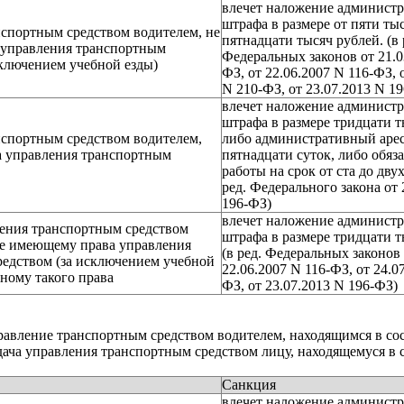
влечет наложение админист
штрафа в размере от пяти ты
спортным средством водителем, не
пятнадцати тысяч рублей. (в 
управления транспортным
Федеральных законов от 21.0
сключением учебной езды)
ФЗ, от 22.06.2007 N 116-ФЗ, 
N 210-ФЗ, от 23.07.2013 N 1
влечет наложение админист
штрафа в размере тридцати т
спортным средством водителем,
либо административный арес
 управления транспортным
пятнадцати суток, либо обяз
работы на срок от ста до двух
ред. Федерального закона от 
196-ФЗ)
влечет наложение админист
ления транспортным средством
штрафа в размере тридцати т
не имеющему права управления
(в ред. Федеральных законов
едством (за исключением учебной
22.06.2007 N 116-ФЗ, от 24.0
ному такого права
ФЗ, от 23.07.2013 N 196-ФЗ)
авление транспортным средством водителем, находящимся в со
дача управления транспортным средством лицу, находящемуся в 
Санкция
влечет наложение админист