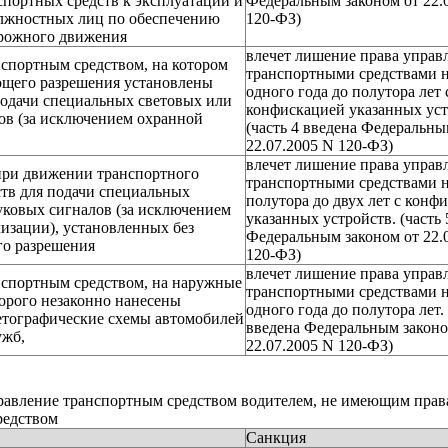
спортных средств к эксплуатации и
Федеральным законом от 22.
олжностных лиц по обеспечению
120-ФЗ)
орожного движения
влечет лишение права управ
спортным средством, на котором
транспортными средствами н
ющего разрешения установлены
одного года до полутора лет 
подачи специальных световых или
конфискацией указанных уст
ов (за исключением охранной
(часть 4 введена Федеральны
22.07.2005 N 120-ФЗ)
влечет лишение права управ
при движении транспортного
транспортными средствами н
ств для подачи специальных
полутора до двух лет с конф
уковых сигналов (за исключением
указанных устройств. (часть 
изации), установленных без
Федеральным законом от 22.
го разрешения
120-ФЗ)
влечет лишение права управ
нспортным средством, на наружные
транспортными средствами н
орого незаконно нанесены
одного года до полутора лет. 
етографические схемы автомобилей
введена Федеральным законо
ужб,
22.07.2005 N 120-ФЗ)
авление транспортным средством водителем, не имеющим прав
редством
Санкция