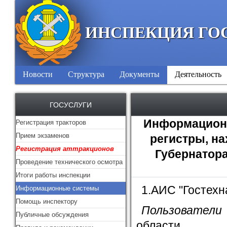
ИНСПЕКЦИЯ ГО
Новости
Структура
Документы
Деятельность
ГОСУСЛУГИ
Информационн
Регистрация тракторов
Прием экзаменов
регистры, н
Регистрация аттракционов
Губернатора
Проведение технического осмотра
Итоги работы инспекции
1.АИС "Гостехн
Информационные системы
Помощь инспектору
Пользователи
Публичные обсуждения
области